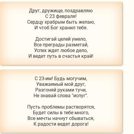
Друг, дружище, поздравляю

С 23 февраля!

Сердцу храбрым быть желаю,

И чтоб Бог хранил тебя.

Достигай целей умело,

Все преграды разметай,

Успех ждет любое дело,

С 23-им! Будь могучим,

Уважаемый мой друг,

Разгоняй руками тучи,

Не знавай слова "испуг".

Пусть проблемы растворятся,

Будет силы в тебе много,

Все мечты начнут сбываться,
