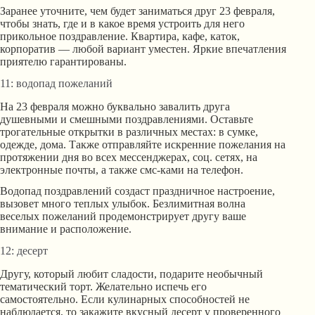
Заранее уточните, чем будет заниматься друг 23 февраля,
чтобы знать, где и в какое время устроить для него
прикольное поздравление. Квартира, кафе, каток,
корпоратив — любой вариант уместен. Яркие впечатления
приятелю гарантированы.
11: водопад пожеланий
На 23 февраля можно буквально завалить друга
душевными и смешными поздравлениями. Оставьте
трогательные открытки в различных местах: в сумке,
одежде, дома. Также отправляйте искренние пожелания на
протяжении дня во всех мессенджерах, соц. сетях, на
электронные почты, а также смс-ками на телефон.
Водопад поздравлений создаст праздничное настроение,
вызовет много теплых улыбок. Безлимитная волна
веселых пожеланий продемонстрирует другу ваше
внимание и расположение.
12: десерт
Другу, который любит сладости, подарите необычный
тематический торт. Желательно испечь его
самостоятельно. Если кулинарных способностей не
наблюдается, то закажите вкусный десерт у проверенного