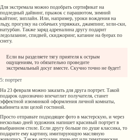
Для экстремала можно подобрать сертификат на
подледный дайвинг, прыжок с парашютом, зимний
кайтинг, зиплайн. Или, например, уроки вождения на
льду, прогулку на собачьих упряжках, джампинг, хели-ски,
натурбан. Также заряд адреналина другу подарит
ледолазание, спидвей, скиджоринг, катание на буерах по
снегу.
Если вы разделяете тягу приятеля к острым
ощущениям, то обязательно проведите
экстремальный досуг вместе. Скучно точно не будет!
5: портрет
На 23 февраля можно заказать для друга портрет. Такой
подарок однозначно впечатлит получателя, станет
эффектной изюминкой оформления личной комнаты,
кабинета или целой гостиной.
Просто отправьте подходящее фото в мастерскую, и через
несколько дней художник напишет красивый портрет в
выбранном стиле. Если другу больше по душе классика, то
подарите ему картину, имитирующую масляную
живопись. Также актуален дрим-арт или тематические