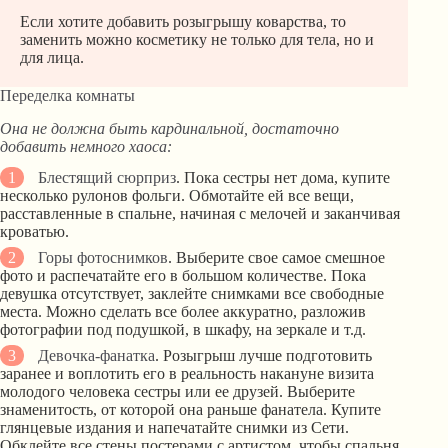
Если хотите добавить розыгрышу коварства, то
заменить можно косметику не только для тела, но и
для лица.
Переделка комнаты
Она не должна быть кардинальной, достаточно
добавить немного хаоса:
Блестящий сюрприз
. Пока сестры нет дома, купите
несколько рулонов фольги. Обмотайте ей все вещи,
расставленные в спальне, начиная с мелочей и заканчивая
кроватью.
Горы фотоснимков
. Выберите свое самое смешное
фото и распечатайте его в большом количестве. Пока
девушка отсутствует, заклейте снимками все свободные
места. Можно сделать все более аккуратно, разложив
фотографии под подушкой, в шкафу, на зеркале и т.д.
Девочка-фанатка
. Розыгрыш лучше подготовить
заранее и воплотить его в реальность накануне визита
молодого человека сестры или ее друзей. Выберите
знаменитость, от которой она раньше фанатела. Купите
глянцевые издания и напечатайте снимки из Сети.
Обклейте все стены постерами с артистом, чтобы спальня