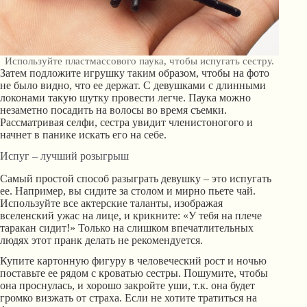
Используйте пластмассового паука, чтобы испугать сестру.
Затем подложите игрушку таким образом, чтобы на фото
не было видно, что ее держат. С девушками с длинными
локонами такую шутку провести легче. Паука можно
незаметно посадить на волосы во время съемки.
Рассматривая селфи, сестра увидит членистоногого и
начнет в панике искать его на себе.
Испуг – лучший розыгрыш
Самый простой способ разыграть девушку – это испугать
ее. Например, вы сидите за столом и мирно пьете чай.
Используйте все актерские таланты, изображая
вселенский ужас на лице, и крикните: «У тебя на плече
таракан сидит!» Только на слишком впечатлительных
людях этот пранк делать не рекомендуется.
Купите картонную фигуру в человеческий рост и ночью
поставьте ее рядом с кроватью сестры. Пошумите, чтобы
она проснулась, и хорошо закройте уши, т.к. она будет
громко визжать от страха. Если не хотите тратиться на