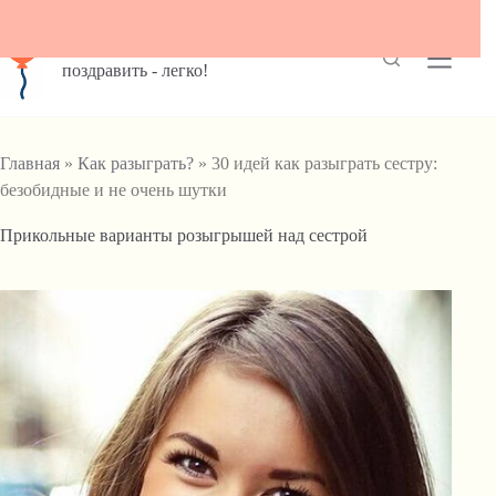
Перейти
к
Pozdravit.info
сути
поздравить - легко!
Главная
»
Как разыграть?
» 30 идей как разыграть сестру:
безобидные и не очень шутки
Прикольные варианты розыгрышей над сестрой