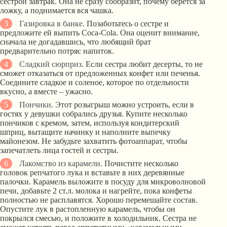
сестрой завтрак. Она не сразу сообразит, почему берется за
ложку, а поднимается вся чашка.
Газировка в банке
. Позаботьтесь о сестре и
предложите ей выпить Coca-Cola. Она оценит внимание,
сначала не догадавшись, что любящий брат
предварительно потряс напиток.
Сладкий сюрприз
. Если сестра любит десерты, то не
сможет отказаться от предложенных конфет или печенья.
Соедините сладкое и соленое, которое по отдельности
вкусно, а вместе – ужасно.
Пончики
. Этот розыгрыш можно устроить, если в
гостях у девушки собрались друзья. Купите несколько
пончиков с кремом, затем, используя кондитерский
шприц, вытащите начинку и наполните выпечку
майонезом. Не забудьте захватить фотоаппарат, чтобы
запечатлеть лица гостей и сестры.
Лакомство из карамели
. Почистите несколько
головок репчатого лука и вставьте в них деревянные
палочки. Карамель выложите в посуду для микроволновой
печи, добавьте 2 ст.л. молока и нагрейте, пока конфеты
полностью не расплавятся. Хорошо перемешайте состав.
Опустите лук в растопленную карамель, чтобы он
покрылся смесью, и положите в холодильник. Сестра не