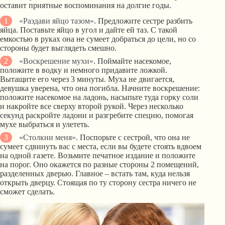
оставит приятные воспоминания на долгие годы.
«Раздави яйцо тазом»
. Предложите сестре разбить
яйца. Поставьте яйцо в угол и дайте ей таз. С такой
емкостью в руках она не сумеет добраться до цели, но со
стороны будет выглядеть смешно.
«Воскрешение мухи»
. Поймайте насекомое,
положите в водку и немного придавите ложкой.
Вытащите его через 3 минуты. Муха не двигается,
девушка уверена, что она погибла. Начните воскрешение:
положите насекомое на ладонь, насыпьте туда горку соли
и накройте все сверху второй рукой. Через несколько
секунд раскройте ладони и разгребите специю, помогая
мухе выбраться и улететь.
«Столкни меня»
. Поспорьте с сестрой, что она не
сумеет сдвинуть вас с места, если вы будете стоять вдвоем
на одной газете. Возьмите печатное издание и положите
на порог. Оно окажется по разные стороны 2 помещений,
разделенных дверью. Главное – встать там, куда нельзя
открыть дверцу. Стоящая по ту сторону сестра ничего не
сможет сделать.