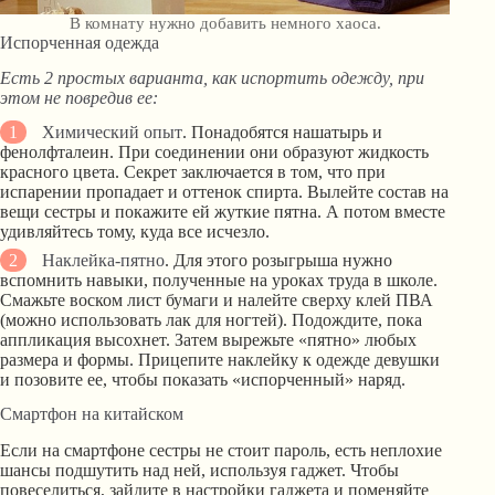
В комнату нужно добавить немного хаоса.
Испорченная одежда
Есть 2 простых варианта, как испортить одежду, при
этом не повредив ее:
Химический опыт
. Понадобятся нашатырь и
фенолфталеин. При соединении они образуют жидкость
красного цвета. Секрет заключается в том, что при
испарении пропадает и оттенок спирта. Вылейте состав на
вещи сестры и покажите ей жуткие пятна. А потом вместе
удивляйтесь тому, куда все исчезло.
Наклейка-пятно
. Для этого розыгрыша нужно
вспомнить навыки, полученные на уроках труда в школе.
Смажьте воском лист бумаги и налейте сверху клей ПВА
(можно использовать лак для ногтей). Подождите, пока
аппликация высохнет. Затем вырежьте «пятно» любых
размера и формы. Прицепите наклейку к одежде девушки
и позовите ее, чтобы показать «испорченный» наряд.
Смартфон на китайском
Если на смартфоне сестры не стоит пароль, есть неплохие
шансы подшутить над ней, используя гаджет. Чтобы
повеселиться, зайдите в настройки гаджета и поменяйте